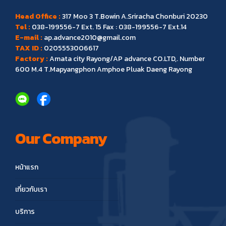
Head Office :
317 Moo 3 T.Bowin A.Sriracha Chonburi 20230
Tel :
038-199556-7
Ext. 15 Fax : 038-199556-7 Ext.14
E-mail :
ap.advance2010@gmail.com
TAX ID :
0205553006617
Factory :
Amata city Rayong/AP advance CO.LTD,. Number
600 M.4 T.Mapyangphon Amphoe Pluak Daeng Rayong
Our Company
หน้าแรก
เกี่ยวกับเรา
บริการ