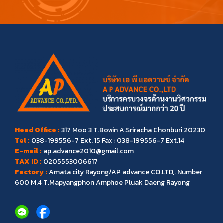
Head Office :
317 Moo 3 T.Bowin A.Sriracha Chonburi 20230
Tel :
038-199556-7
Ext. 15 Fax : 038-199556-7 Ext.14
E-mail :
ap.advance2010@gmail.com
TAX ID :
0205553006617
Factory :
Amata city Rayong/AP advance CO.LTD,. Number
600 M.4 T.Mapyangphon Amphoe Pluak Daeng Rayong